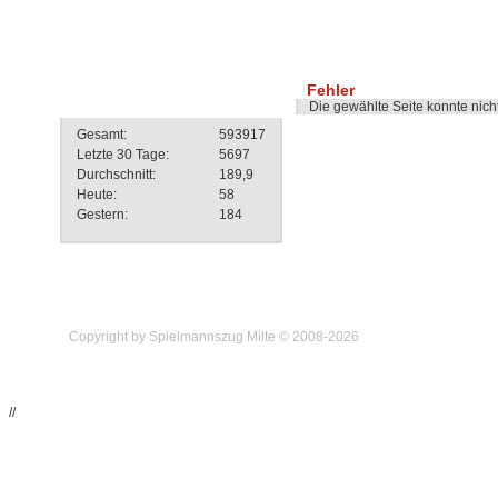
Besucherstatistik
Fehler
Die gewählte Seite konnte nic
Gesamt:
593917
Letzte 30 Tage:
5697
Durchschnitt:
189,9
Heute:
58
Gestern:
184
Copyright by Spielmannszug Milte © 2008-2026
//