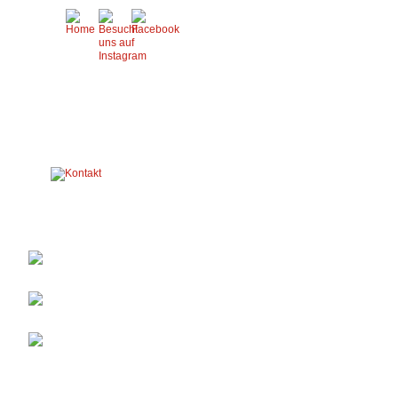
Nächste Termine
Sa 29.08.2026:
Vereinsausflug
So 30.08.2026:
Kreisehrengardentreffen
So 27.09.2026:
Jubiläum Spzg. Enniger-
Vorhelm