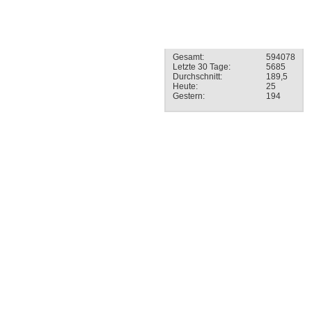
Besucherstatistik
Gesamt:
594078
Letzte 30 Tage:
5685
Durchschnitt:
189,5
Heute:
25
Gestern:
194