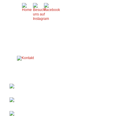
Nächste Termine
Sa 29.08.2026:
Vereinsausflug
So 30.08.2026:
Kreisehrengardentreffen
So 27.09.2026:
Jubiläum Spzg. Enniger-
Vorhelm