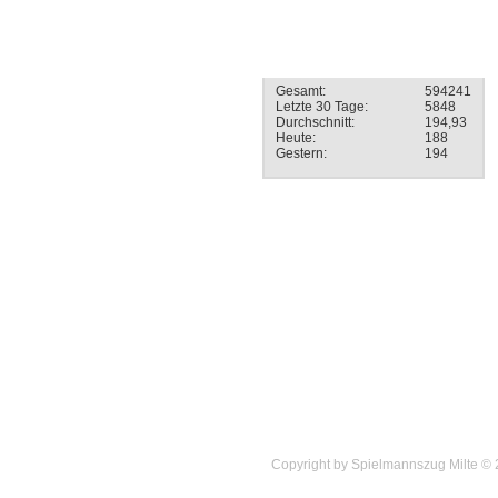
Besucherstatistik
Gesamt:
594241
Letzte 30 Tage:
5848
Durchschnitt:
194,93
Heute:
188
Gestern:
194
Copyright by Spielmannszug Milte ©