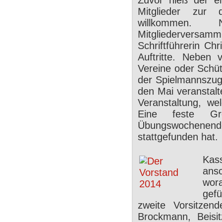
Zuvor hieß der er
Mitglieder zur d
willkommen
Mitgliederversamm
Schriftführerin Ch
Auftritte. Neben 
Vereine oder Schü
der Spielmannszug 
den Mai veranstalt
Veranstaltung, we
Eine feste Gr
Übungswochenende 
stattgefunden hat.
Kas
ansc
wor
gefü
zweite Vorsitzen
Brockmann, Beisit