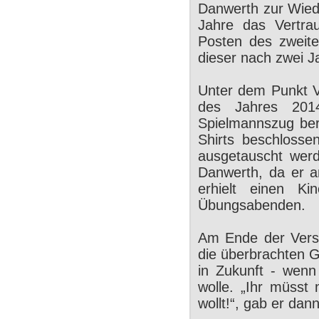
Danwerth zur Wiede
Jahre das Vertra
Posten des zweit
dieser nach zwei J
Unter dem Punkt V
des Jahres 201
Spielmannszug ber
Shirts beschlosse
ausgetauscht wer
Danwerth, da er an
erhielt einen K
Übungsabenden.
Am Ende der Vers
die überbrachten 
in Zukunft - wenn
wolle. „Ihr müsst
wollt!“, gab er da