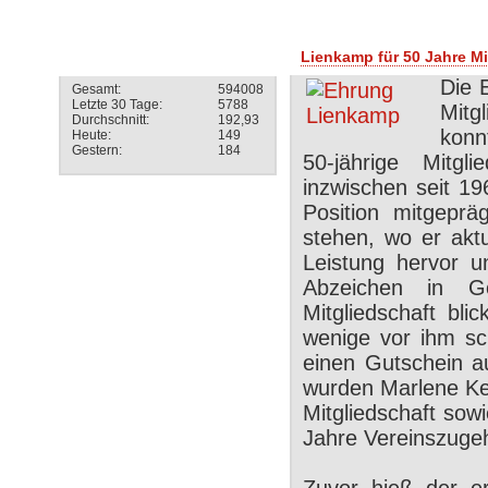
Besucherstatistik
Lienkamp für 50 Jahre Mi
Die 
Gesamt:
594008
Letzte 30 Tage:
5788
Mitg
Durchschnitt:
192,93
konn
Heute:
149
Gestern:
184
50-jährige Mitgl
inzwischen seit 19
Position mitgepr
stehen, wo er aktu
Leistung hervor u
Abzeichen in Go
Mitgliedschaft bl
wenige vor ihm sc
einen Gutschein a
wurden Marlene Ket
Mitgliedschaft sow
Jahre Vereinszugeh