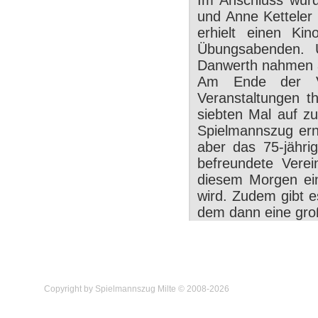
Im Anschluss wurd
und Anne Ketteler 
erhielt einen Ki
Übungsabenden. U
Danwerth nahmen an
Am Ende der Ve
Veranstaltungen t
siebten Mal auf z
Spielmannszug ern
aber das 75-jähri
befreundete Vere
diesem Morgen ein
wird. Zudem gibt 
dem dann eine groß
Copyright by Spielmannszug Milte © 2008-2026